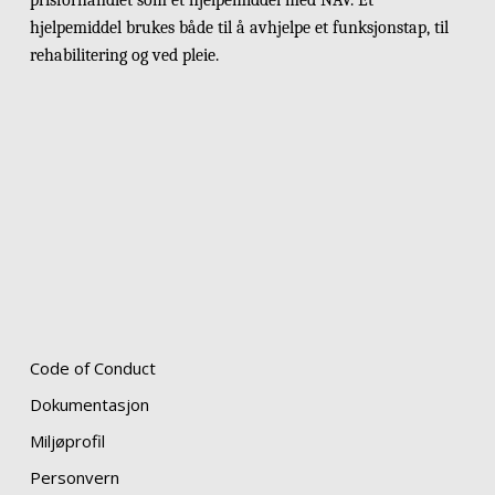
prisforhandlet som et hjelpemiddel med NAV. Et
hjelpemiddel brukes både til å avhjelpe et funksjonstap, til
rehabilitering og ved pleie.
Code of Conduct
Dokumentasjon
Miljøprofil
Personvern