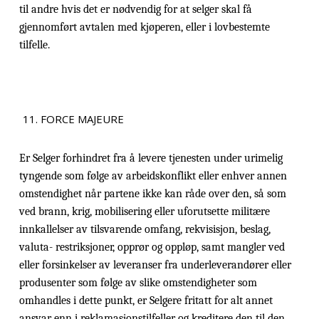
til andre hvis det er nødvendig for at selger skal få
gjennomført avtalen med kjøperen, eller i lovbestemte
tilfelle.
FORCE MAJEURE
Er Selger forhindret fra å levere tjenesten under urimelig
tyngende som følge av arbeidskonflikt eller enhver annen
omstendighet når partene ikke kan råde over den, så som
ved brann, krig, mobilisering eller uforutsette militære
innkallelser av tilsvarende omfang, rekvisisjon, beslag,
valuta- restriksjoner, opprør og oppløp, samt mangler ved
eller forsinkelser av leveranser fra underleverandører eller
produsenter som følge av slike omstendigheter som
omhandles i dette punkt, er Selgere fritatt for alt annet
ansvar enn i reklamasjonstilfeller og kreditere den til den