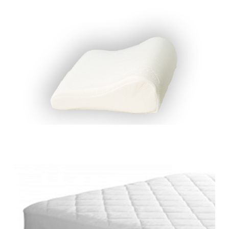
0
Puter
26. juni 2017