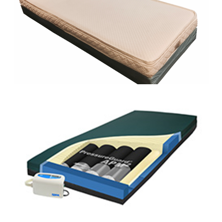
0
ToppAir
26. juni 2017