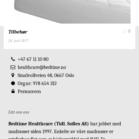
0
Tilbehør
26. juni 2017
Bedtime Healthcare
+47 67 11 10 80
healthcare@bedtime.no
Smalvollveien 48, 0667 Oslo
Org.nr: 978 654 312
Personvern
Litt om oss
Bedtime Healthcare (Tidl. Sofies AS)
har jobbet med
madrasser siden 1997. Enkelte av våre madrasser er